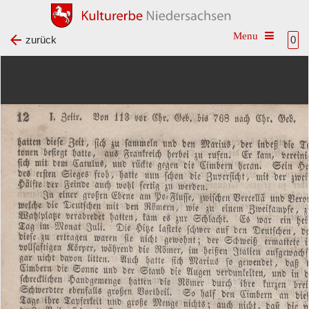
Toggle na
zurück
0