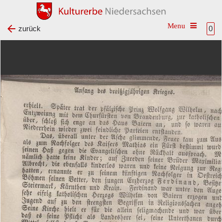
Toggle na
zurück
0