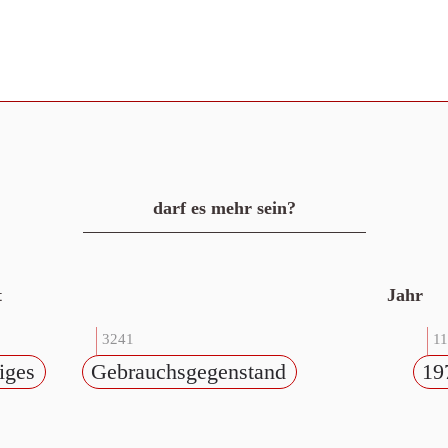
darf es mehr sein?
t
Jahr
3241
1
iges
Gebrauchsgegenstand
19