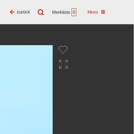
Toggle navigatio
zurück
Merkliste
0