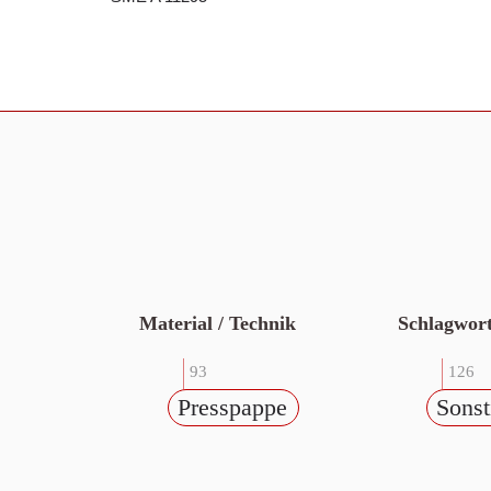
Material / Technik
Schlagwor
93
126
Presspappe
Sonst