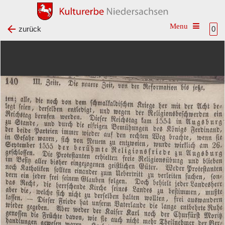
Toggle na
zurück
0