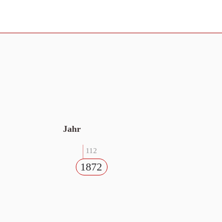
Jahr
112
1872