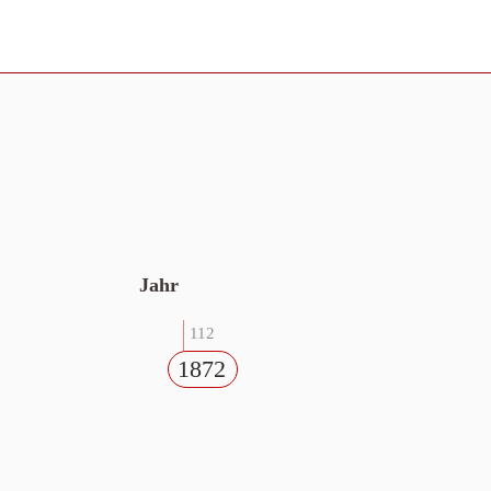
Jahr
112
1872