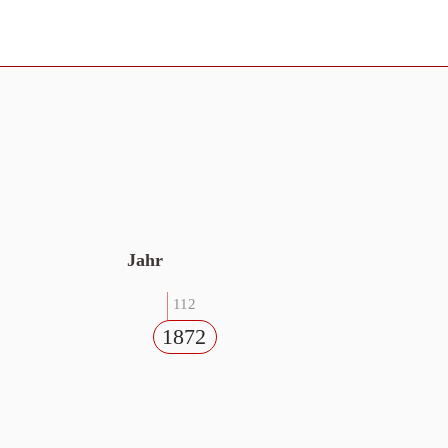
Jahr
112
1872