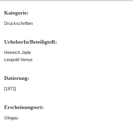
Kategorie:
Druckschriften
UrheberIn/BeteiligteR:
Heinrich Jäde
Leopold Venus
Datierung:
[1872]
Erscheinungsort:
Glogau