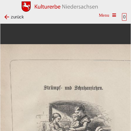
Toggle na
zurück
0