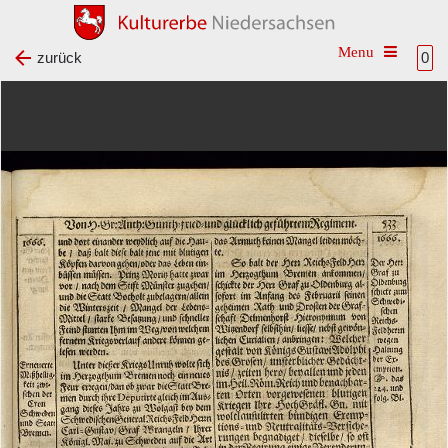
Toggle na
zurück
0