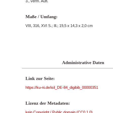
3., verm. Aufl.
Maße / Umfang:
VIII, 316, XVI S.; Ill.; 19,5 x 14,3 x 2,0 cm
Administrative Daten
Link zur Seite:
https://ku-ni.de/isil_DE-84_digibib_00000351
Lizenz der Metadaten:
kein Copyright / Public domain (CC0 1.0)