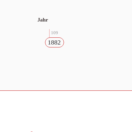
Jahr
109
1882