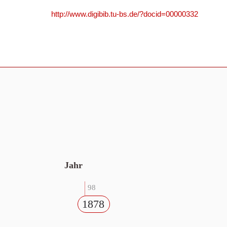
http://www.digibib.tu-bs.de/?docid=00000332
Jahr
98
1878