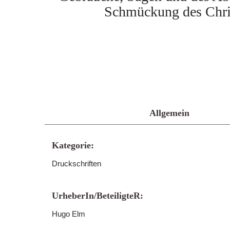
Schmückung des Chris
Allgemein
Kategorie:
Druckschriften
UrheberIn/BeteiligteR:
Hugo Elm