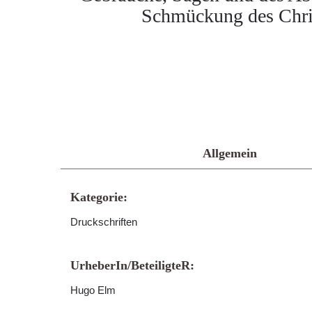
Schmückung des Chris
Allgemein
Kategorie:
Druckschriften
UrheberIn/BeteiligteR:
Hugo Elm