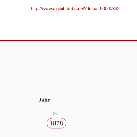
http://www.digibib.tu-bs.de/?docid=00000332
Jahr
98
1878