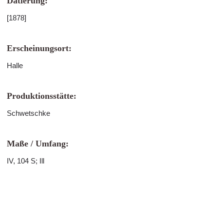
Datierung:
[1878]
Erscheinungsort:
Halle
Produktionsstätte:
Schwetschke
Maße / Umfang:
IV, 104 S; Ill