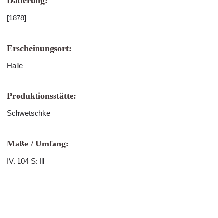
Datierung:
[1878]
Erscheinungsort:
Halle
Produktionsstätte:
Schwetschke
Maße / Umfang:
IV, 104 S; Ill