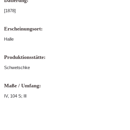
Datierung:
[1878]
Erscheinungsort:
Halle
Produktionsstätte:
Schwetschke
Maße / Umfang:
IV, 104 S; Ill