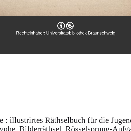
Rechteinhaber: Universitätsbibliothek Braunschweig
 illustrirtes Räthselbuch für die Jugen
phe, Bilderräthsel, Rösselsprung-Aufg