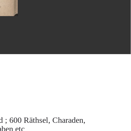
d ; 600 Räthsel, Charaden,
aben etc