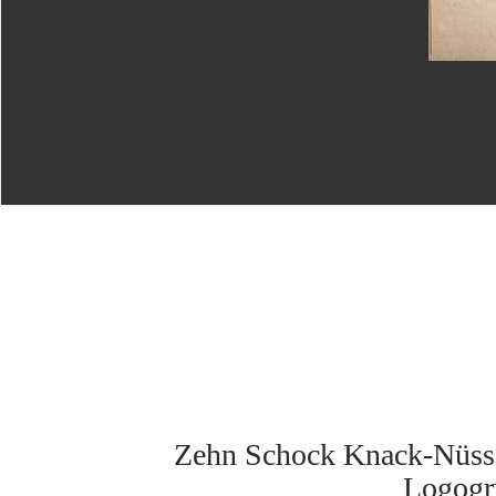
Zehn Schock Knack-Nüsse :
Logogry