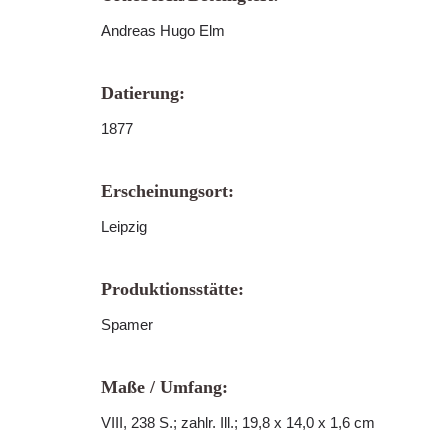
Andreas Hugo Elm
Datierung:
1877
Erscheinungsort:
Leipzig
Produktionsstätte:
Spamer
Maße / Umfang:
VIII, 238 S.; zahlr. Ill.; 19,8 x 14,0 x 1,6 cm