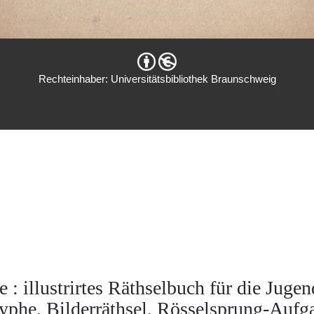
Rechteinhaber: Universitätsbibliothek Braunschweig
 illustrirtes Räthselbuch für die Jugen
phe, Bilderräthsel, Rösselsprung-Aufg