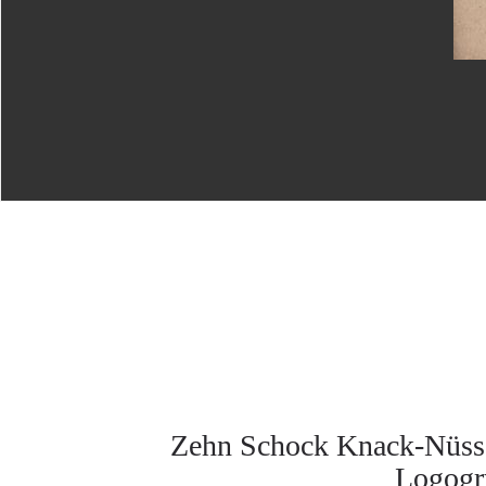
Zehn Schock Knack-Nüsse :
Logogry