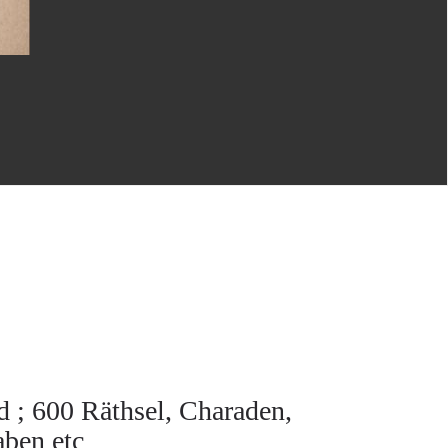
d ; 600 Räthsel, Charaden,
aben etc