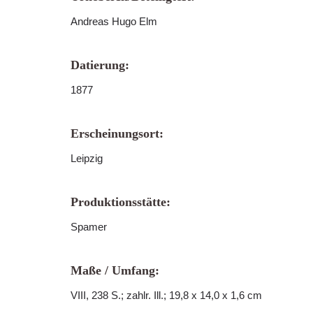
Andreas Hugo Elm
Datierung:
1877
Erscheinungsort:
Leipzig
Produktionsstätte:
Spamer
Maße / Umfang:
VIII, 238 S.; zahlr. Ill.; 19,8 x 14,0 x 1,6 cm