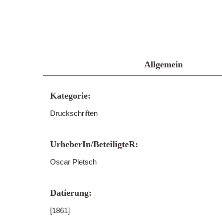
Allgemein
Kategorie:
Druckschriften
UrheberIn/BeteiligteR:
Oscar Pletsch
Datierung:
[1861]