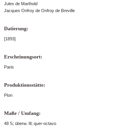
Jules de Marthold
Jacques Onfroy de Onfroy de Breville
Datierung:
[1893]
Erscheinungsort:
Paris
Produktionsstätte:
Plon
Maße / Umfang:
48 S; überw. Ill; quer-octavo