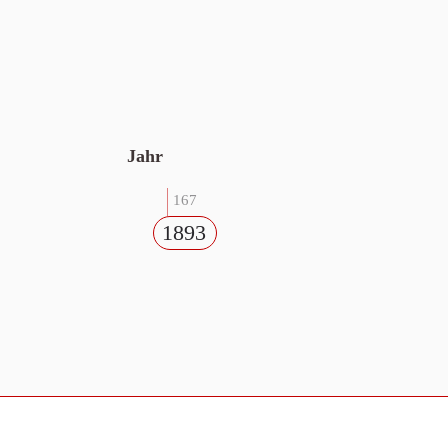
Jahr
167
1893