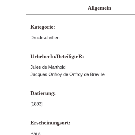
Allgemein
Kategorie:
Druckschriften
UrheberIn/BeteiligteR:
Jules de Marthold
Jacques Onfroy de Onfroy de Breville
Datierung:
[1893]
Erscheinungsort:
Paris