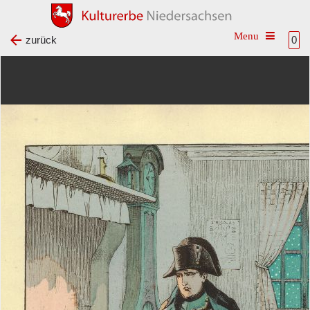
Toggle na
zurück
0