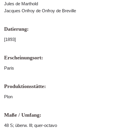
Jules de Marthold
Jacques Onfroy de Onfroy de Breville
Datierung:
[1893]
Erscheinungsort:
Paris
Produktionsstätte:
Plon
Maße / Umfang:
48 S; überw. Ill; quer-octavo