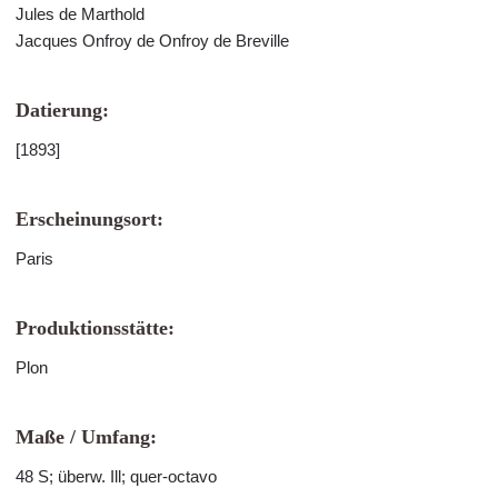
Jules de Marthold
Jacques Onfroy de Onfroy de Breville
Datierung:
[1893]
Erscheinungsort:
Paris
Produktionsstätte:
Plon
Maße / Umfang:
48 S; überw. Ill; quer-octavo