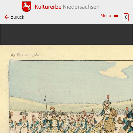
Toggle na
zurück
0