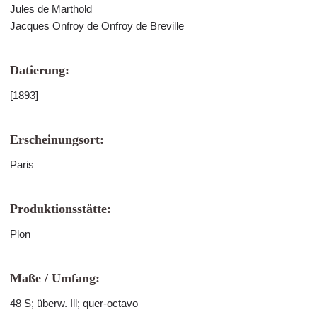
Jules de Marthold
Jacques Onfroy de Onfroy de Breville
Datierung:
[1893]
Erscheinungsort:
Paris
Produktionsstätte:
Plon
Maße / Umfang:
48 S; überw. Ill; quer-octavo