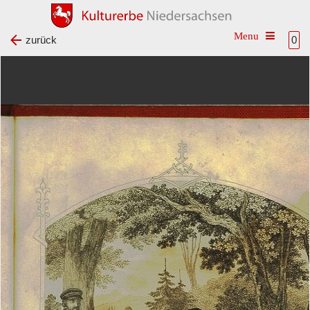
Toggle na
zurück
0