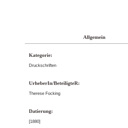
Allgemein
Kategorie:
Druckschriften
UrheberIn/BeteiligteR:
Therese Focking
Datierung:
[1880]