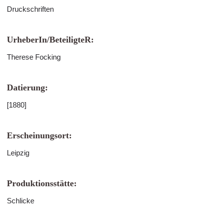
Druckschriften
UrheberIn/BeteiligteR:
Therese Focking
Datierung:
[1880]
Erscheinungsort:
Leipzig
Produktionsstätte:
Schlicke