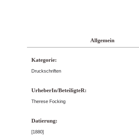
Allgemein
Kategorie:
Druckschriften
UrheberIn/BeteiligteR:
Therese Focking
Datierung:
[1880]