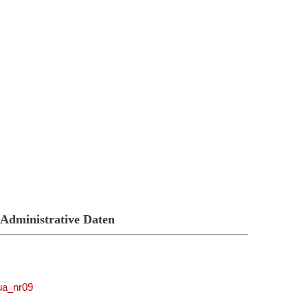
Administrative Daten
gua_nr09