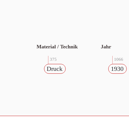
Material / Technik
Jahr
375
1066
Druck
1930