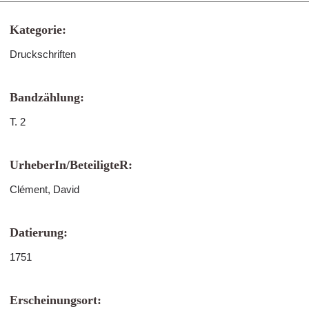
Kategorie:
Druckschriften
Bandzählung:
T. 2
UrheberIn/BeteiligteR:
Clément, David
Datierung:
1751
Erscheinungsort: