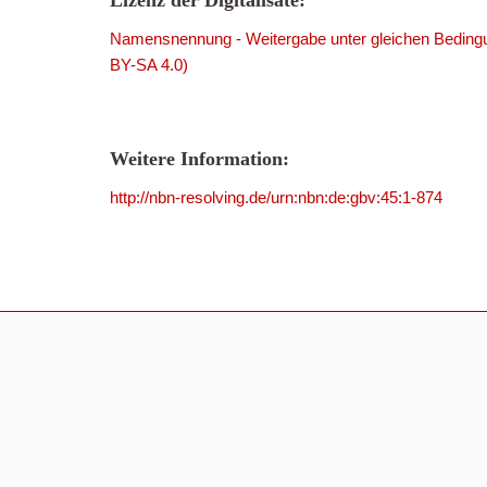
Lizenz der Digitalisate:
Namensnennung - Weitergabe unter gleichen Bedingu
BY-SA 4.0)
Weitere Information:
http://nbn-resolving.de/urn:nbn:de:gbv:45:1-874