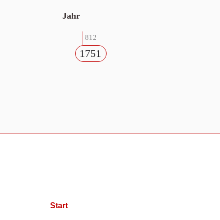
Jahr
812
1751
Start