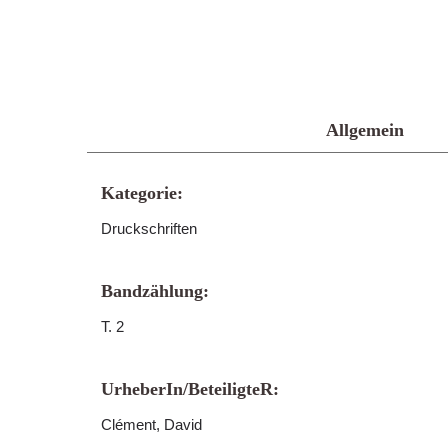
Allgemein
Kategorie:
Druckschriften
Bandzählung:
T. 2
UrheberIn/BeteiligteR:
Clément, David