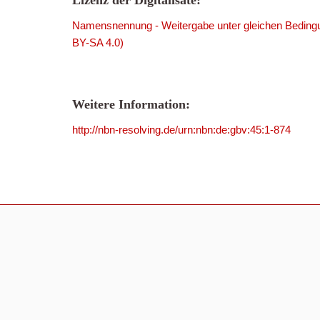
Lizenz der Digitalisate:
Namensnennung - Weitergabe unter gleichen Bedingu
BY-SA 4.0)
Weitere Information:
http://nbn-resolving.de/urn:nbn:de:gbv:45:1-874