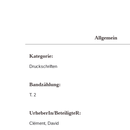
Allgemein
Kategorie:
Druckschriften
Bandzählung:
T. 2
UrheberIn/BeteiligteR:
Clément, David