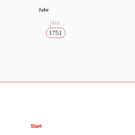
Jahr
812
1751
Start