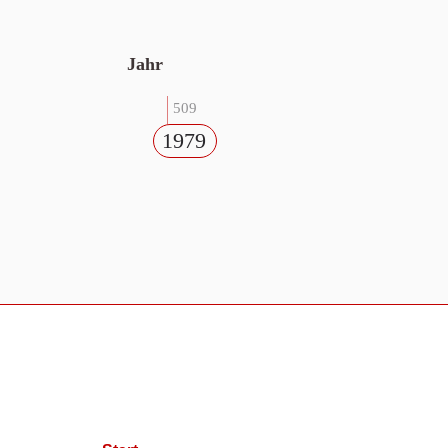
Jahr
509
1979