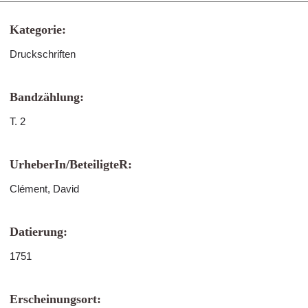
Kategorie:
Druckschriften
Bandzählung:
T. 2
UrheberIn/BeteiligteR:
Clément, David
Datierung:
1751
Erscheinungsort: