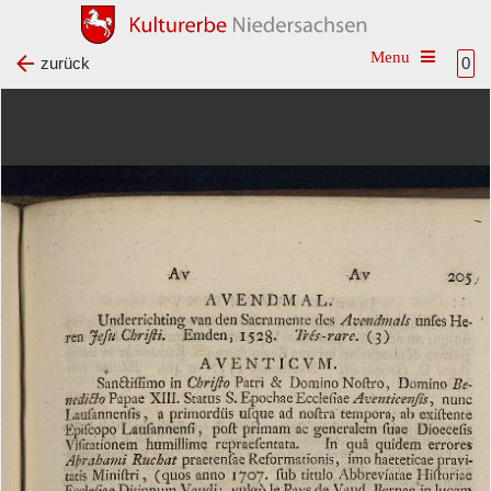
Toggle na
zurück
0