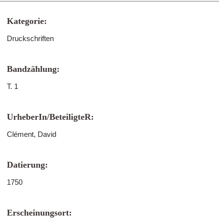
Kategorie:
Druckschriften
Bandzählung:
T. 1
UrheberIn/BeteiligteR:
Clément, David
Datierung:
1750
Erscheinungsort: