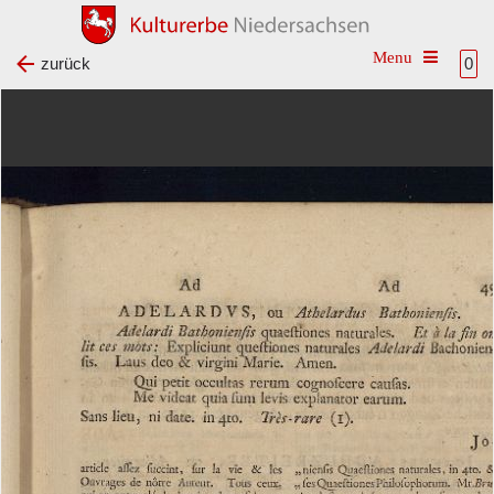
Toggle na
zurück
0