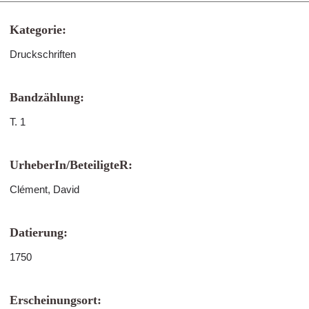
Kategorie:
Druckschriften
Bandzählung:
T. 1
UrheberIn/BeteiligteR:
Clément, David
Datierung:
1750
Erscheinungsort: