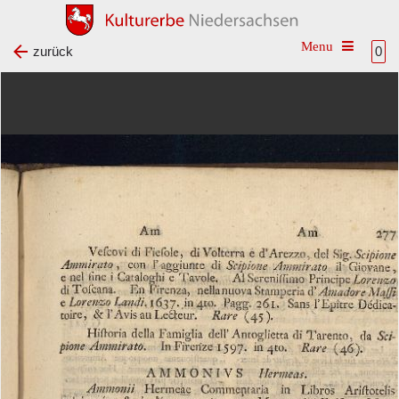
Toggle na
zurück
0