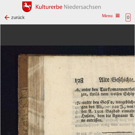
Toggle na
zurück
0