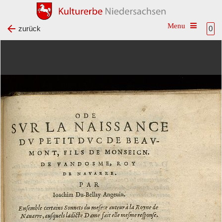
Toggle na
zurück
0