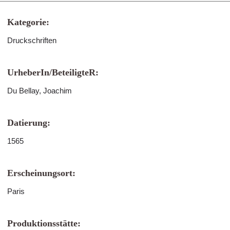
Kategorie:
Druckschriften
UrheberIn/BeteiligteR:
Du Bellay, Joachim
Datierung:
1565
Erscheinungsort:
Paris
Produktionsstätte: