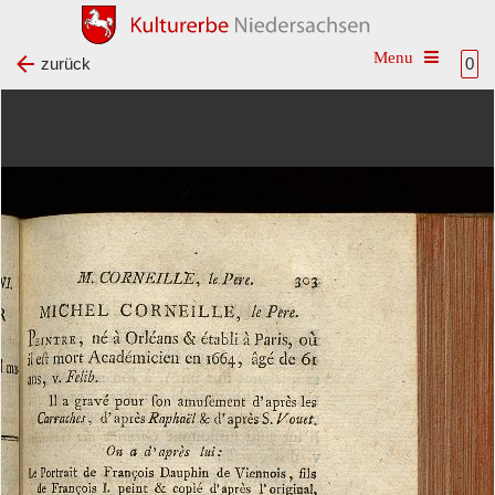
Toggle na
zurück
0