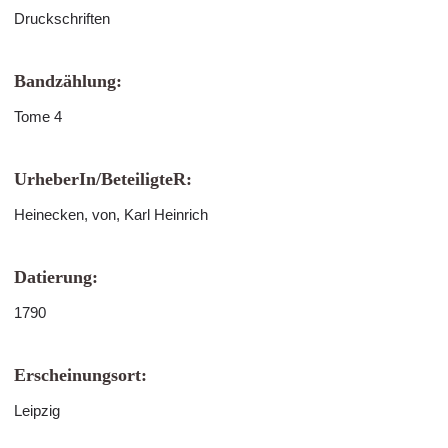
Druckschriften
Bandzählung:
Tome 4
UrheberIn/BeteiligteR:
Heinecken, von, Karl Heinrich
Datierung:
1790
Erscheinungsort:
Leipzig