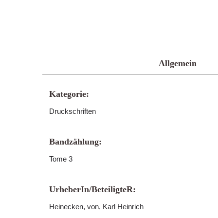
Allgemein
Kategorie:
Druckschriften
Bandzählung:
Tome 3
UrheberIn/BeteiligteR:
Heinecken, von, Karl Heinrich