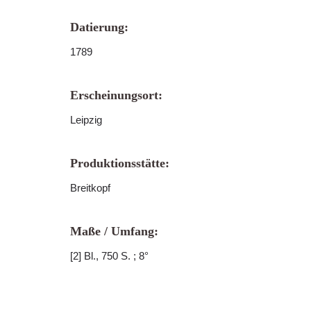
Datierung:
1789
Erscheinungsort:
Leipzig
Produktionsstätte:
Breitkopf
Maße / Umfang:
[2] Bl., 750 S. ; 8°