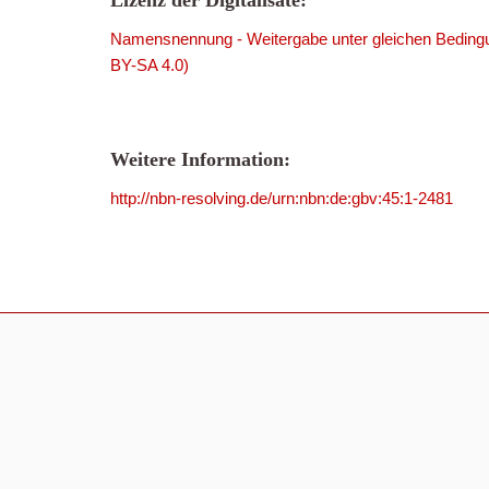
Lizenz der Digitalisate:
Namensnennung - Weitergabe unter gleichen Bedingu
BY-SA 4.0)
Weitere Information:
http://nbn-resolving.de/urn:nbn:de:gbv:45:1-2481