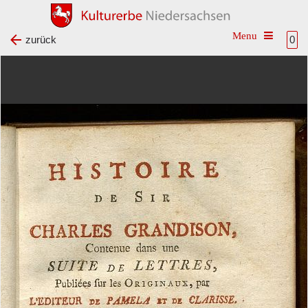
Toggle na
zurück
0