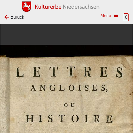
Toggle na
zurück
0