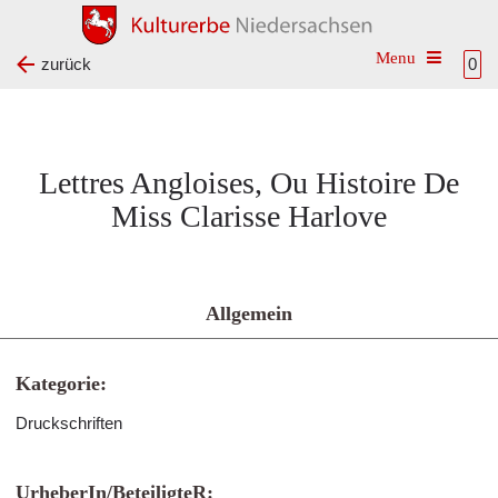
Toggle na
zurück
0
Lettres Angloises, Ou Histoire De
Miss Clarisse Harlove
Allgemein
Kategorie:
Druckschriften
UrheberIn/BeteiligteR: