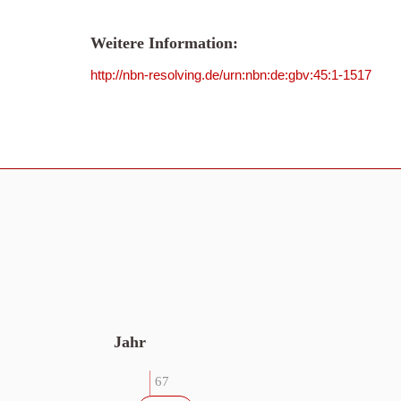
Weitere Information:
http://nbn-resolving.de/urn:nbn:de:gbv:45:1-1517
Jahr
67