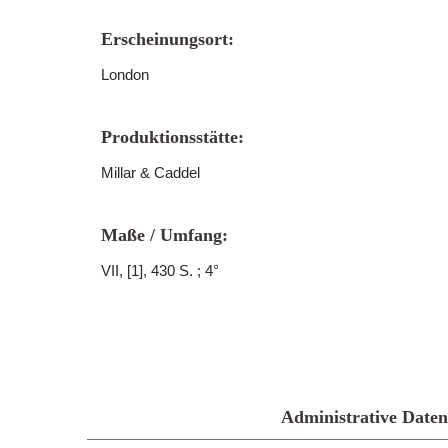
Erscheinungsort:
London
Produktionsstätte:
Millar & Caddel
Maße / Umfang:
VII, [1], 430 S. ; 4°
Administrative Daten