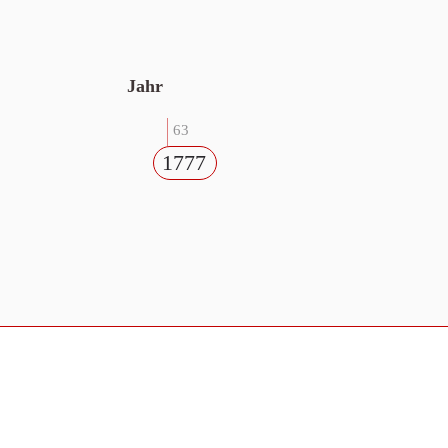
Jahr
63
1777