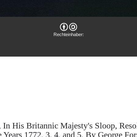
Rechteinhaber:
In His Britannic Majesty's Sloop, Res
 Years 1772, 3, 4, and 5. By George Fors