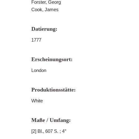
Forster, Georg
Cook, James
Datierung:
1777
Erscheinungsort:
London
Produktionsstätte:
White
Maße / Umfang:
[2] Bl., 607 S. ; 4°