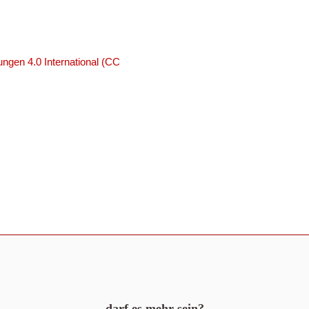
ngen 4.0 International (CC
darf es mehr sein?