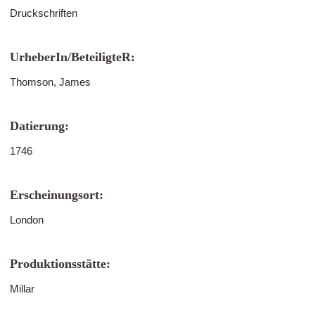
Druckschriften
UrheberIn/BeteiligteR:
Thomson, James
Datierung:
1746
Erscheinungsort:
London
Produktionsstätte:
Millar