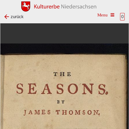
Toggle na
zurück
0