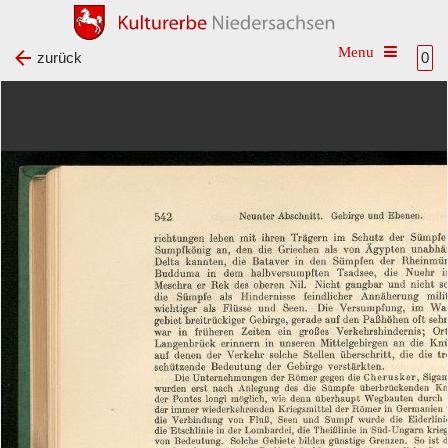
Toggle na
zurück
0