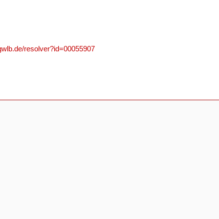
.gwlb.de/resolver?id=00055907