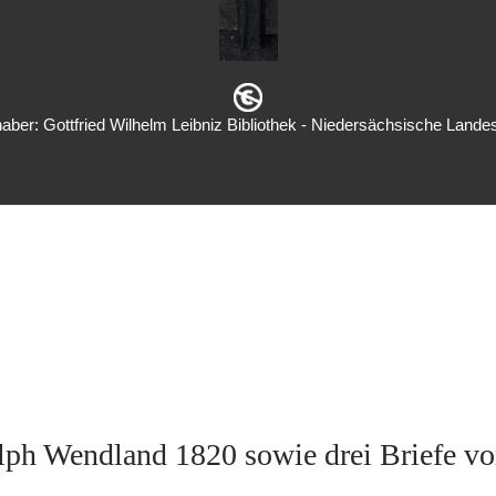
aber: Gottfried Wilhelm Leibniz Bibliothek - Niedersächsische Landes
lph Wendland 1820 sowie drei Briefe vo