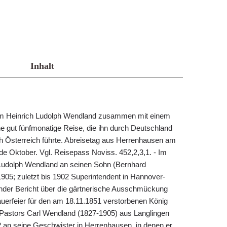
Inhalt
 Heinrich Ludolph Wendland zusammen mit einem
e gut fünfmonatige Reise, die ihn durch Deutschland
h Österreich führte. Abreisetag aus Herrenhausen am
e Oktober. Vgl. Reisepass Noviss. 452,2,3,1. - Im
 Ludolph Wendland an seinen Sohn (Bernhard
905; zuletzt bis 1902 Superintendent in Hannover-
nder Bericht über die gärtnerische Ausschmückung
uerfeier für den am 18.11.1851 verstorbenen König
s Pastors Carl Wendland (1827-1905) aus Langlingen
 an seine Geschwister in Herrenhausen, in denen er