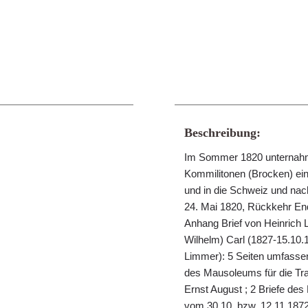
Beschreibung:
Im Sommer 1820 unternahm
Kommilitonen (Brocken) ein
und in die Schweiz und nac
24. Mai 1820, Rückkehr End
Anhang Brief von Heinrich
Wilhelm) Carl (1827-15.10.1
Limmer): 5 Seiten umfasse
des Mausoleums für die Tra
Ernst August ; 2 Briefe de
vom 30.10. bzw. 12.11.1872