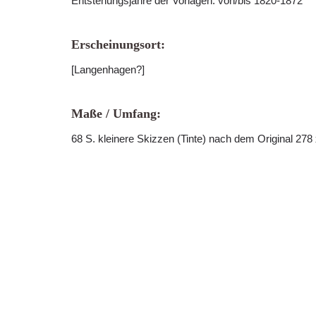
Entstehungsjahre der Vorlagen: von/bis 1820-1872
Erscheinungsort:
[Langenhagen?]
Maße / Umfang:
68 S. kleinere Skizzen (Tinte) nach dem Original 27