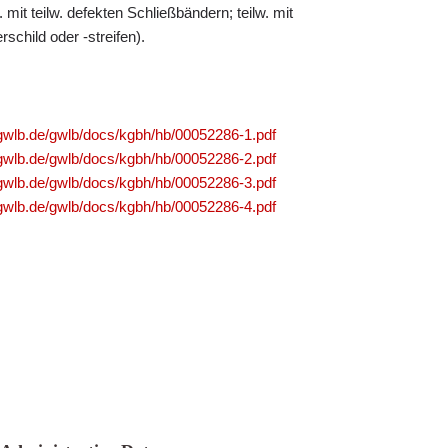
 mit teilw. defekten Schließbändern; teilw. mit
schild oder -streifen).
.gwlb.de/gwlb/docs/kgbh/hb/00052286-1.pdf
.gwlb.de/gwlb/docs/kgbh/hb/00052286-2.pdf
.gwlb.de/gwlb/docs/kgbh/hb/00052286-3.pdf
.gwlb.de/gwlb/docs/kgbh/hb/00052286-4.pdf