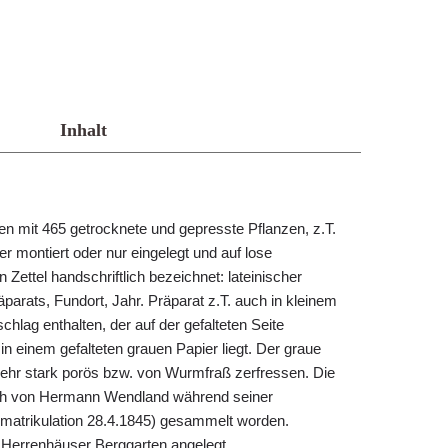
Inhalt
 mit 465 getrocknete und gepresste Pflanzen, z.T.
r montiert oder nur eingelegt und auf lose
Zettel handschriftlich bezeichnet: lateinischer
arats, Fundort, Jahr. Präparat z.T. auch in kleinem
lag enthalten, der auf der gefalteten Seite
s in einem gefalteten grauen Papier liegt. Der graue
 sehr stark porös bzw. von Wurmfraß zerfressen. Die
lich von Hermann Wendland während seiner
Immatrikulation 28.4.1845) gesammelt worden.
 Herrenhäuser Berggarten angelegt.