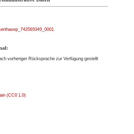
5_serthasep_742569349_0001
al:
ch vorheriger Rücksprache zur Verfügung gestellt
ain (CC0 1.0)