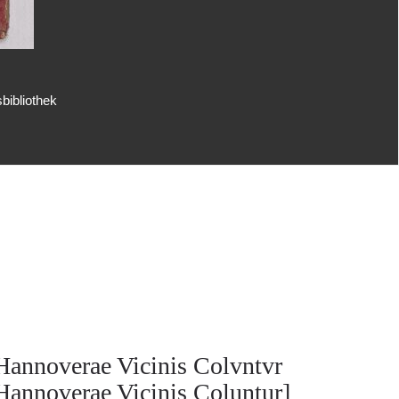
bibliothek
Hannoverae Vicinis Colvntvr
Hannoverae Vicinis Coluntur]