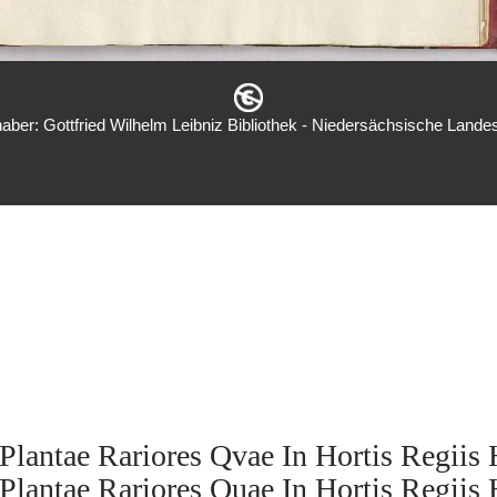
aber: Gottfried Wilhelm Leibniz Bibliothek - Niedersächsische Landes
antae Rariores Qvae In Hortis Regiis 
antae Rariores Quae In Hortis Regiis 